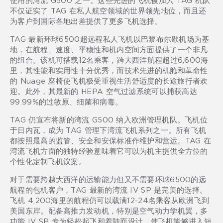
不仅证实了 TAG 在私人航空领域的世界领先地位，而且还
为客户到国际各地出差提供了更多飞机选择。
TAG 最新环球6500超远程私人飞机以巴黎布尔歇机场为基
地，在航程、速度、平稳性和机内空间方面提供了一个非凡
的组合。该机可搭载12名乘客，跨大西洋航程超过6,600海
里，其性能和实用性十分优秀，而技术先进的机舱和革命性
的 Nuage 座椅使飞机极受重视生活舒适度的长途旅行者欢
迎。此外，其最新的 HEPA 空气过滤系统可以捕获高达
99.99%的过敏原、细菌和病毒。
TAG 仍宣布将新的湾流 G500 纳入欧洲管理机队。飞机位
于日内瓦，成为 TAG 管理下湾流飞机系列之一。所有飞机
都按照最高的监管、安全和安保标准作维护和营运。TAG 在
湾流飞机方面的独特经验意味着它可以为机主提供全方位的
个性化定制飞机议案。
对于需要跨越大西洋的运输能力但又不需要环球6500的远
航程的包机客户，TAG 最新的湾流 IV SP 是完美的选择。
飞机 4,200海里的航程仍可以载满12-24名乘客从欧洲飞到
美国东岸。配备高推力发动机，特别是空气动力学机翼，多
功能 IV SP 专为轻松起飞和着陆而设计，使飞机能够进入短