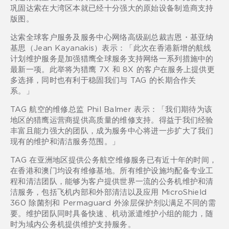
巩固达索在大湾区本就已经十分强大的原始设备制造商支持
版图。
达索全球客户服务及服务中心网络高级副总裁吉恩・基亚纳
基思（Jean Kayanakis）表示：「此次在香港新增的航线
计划维护服务是加强猎鹰全球服务支持网络一系列措施中的
最新一项。此举将为猎鹰 7X 和 8X 的客户在服务上提供更
多选择，同时也有利于稳固我们与 TAG 的长期合作关
系。」
TAG 航空的维修总监 Phil Balmer 表示：「我们期待为该
地区的猎鹰运营商提供高质量的维修支持。得益于我们经验
丰富且能力强大的团队，成为服务中心将进一步扩大了我们
现有的维护和清洁服务范围。」
TAG 在亚洲地区提供公务航空维修服务已有近十年的时间，
在香港和澳门均设有维修基地。所有维护设施均配备专业工
程和清洁团队，能够为客户提供世界一流的公务机维护和清
洁服务，包括飞机内部和外部清洁以及应用 MicroShield
360 除菌剂和 Permaguard 外涂层保护剂以满足不同的需
要。维护团队同时具备快速、机动派遣维护小组的能力，随
时为域内公务机提供维护支持服务。