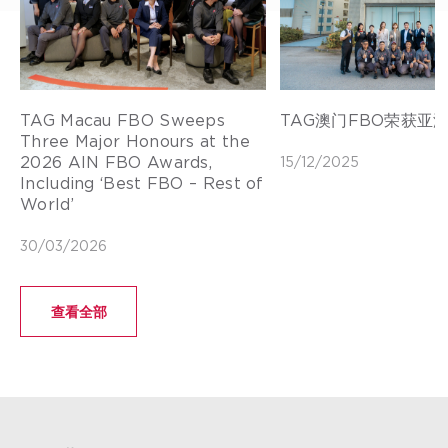
TAG Macau FBO Sweeps
TAG澳门FBO荣获亚
Three Major Honours at the
2026 AIN FBO Awards,
15/12/2025
Including ‘Best FBO – Rest of
World’
30/03/2026
查看全部