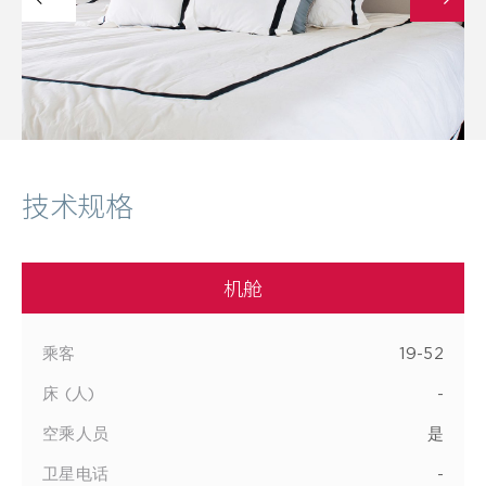
技术规格
机舱
乘客
19-52
床 (人)
-
空乘人员
是
卫星电话
-