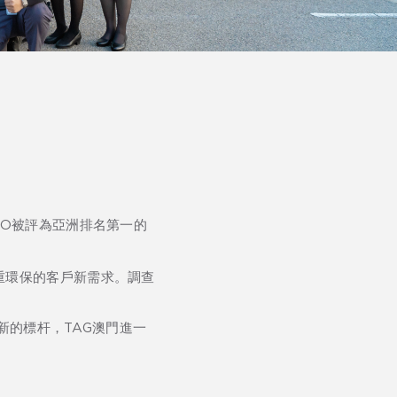
BO被評為
亞洲排名第一的
重環保的客戶新需求。調查
新的標杆，TAG澳門進一