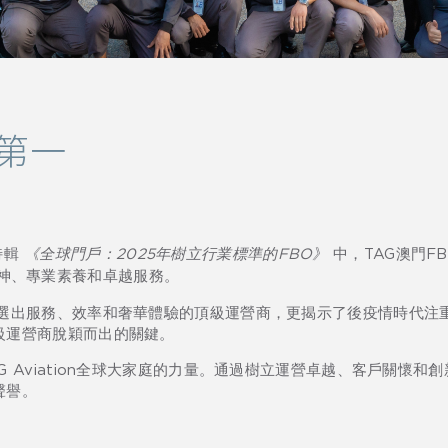
洲第一
特輯
《全球門戶：
2025
年樹立行業標準的
FBO
》
中，TAG澳門F
神、專業素養和卓越服務。
評選出服務、效率和奢華體驗的頂級運營商，更揭示了後疫情時代注
級運營商脫穎而出的關鍵。
 Aviation全球大家庭的力量。通過樹立運營卓越、客戶關懷和創
聲譽。