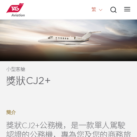
繁
小型客艙
獎狀CJ2+
簡介
獎狀CJ2+公務機，是一款單人駕駛
認證的公務機，專為您及您的商務旅