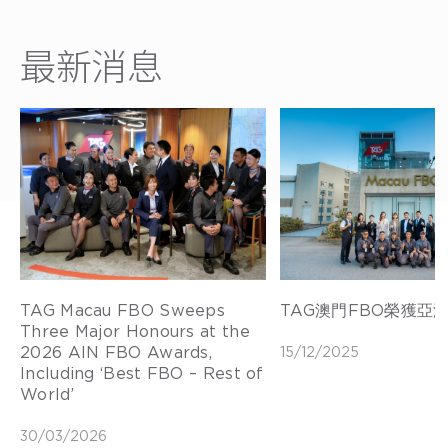
最新消息
TAG Macau FBO Sweeps
TAG澳門FBO榮獲亞
Three Major Honours at the
2026 AIN FBO Awards,
15/12/2025
Including ‘Best FBO – Rest of
World’
30/03/2026