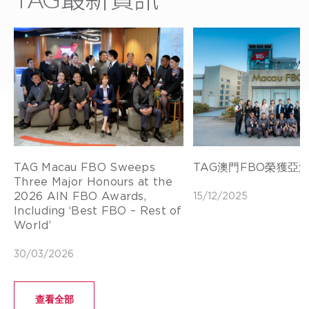
TAG Macau FBO Sweeps
TAG澳門FBO榮獲亞
Three Major Honours at the
2026 AIN FBO Awards,
15/12/2025
Including ‘Best FBO – Rest of
World’
30/03/2026
查看全部