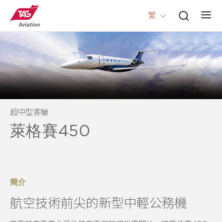
繁
超中型客艙
萊格賽450
簡介
航空技術前尖的新型中輕公務機