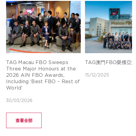
TAG Macau FBO Sweeps
TAG澳門FBO榮獲亞
Three Major Honours at the
2026 AIN FBO Awards,
15/12/2025
Including ‘Best FBO – Rest of
World’
30/03/2026
查看全部