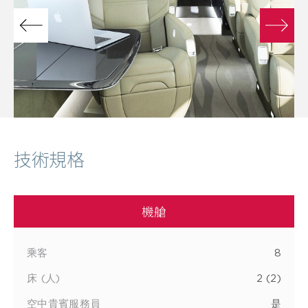
技術規格
機艙
乘客
8
床 (人)
2 (2)
空中貴賓服務員
是