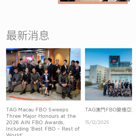
最新消息
TAG Macau FBO Sweeps
TAG澳門FBO榮獲亞
Three Major Honours at the
2026 AIN FBO Awards,
15/12/2025
Including ‘Best FBO – Rest of
World’