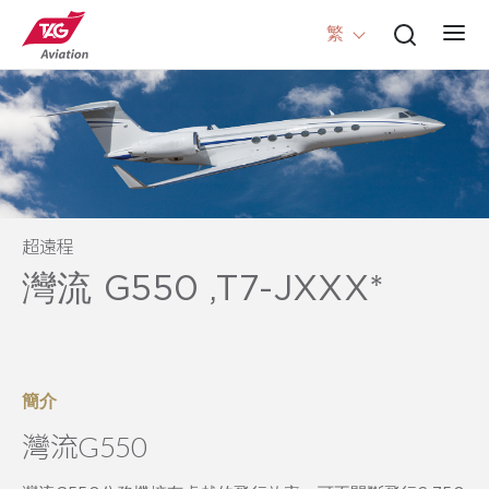
繁
超遠程
灣流 G550 ,T7-JXXX*
簡介
灣流G550