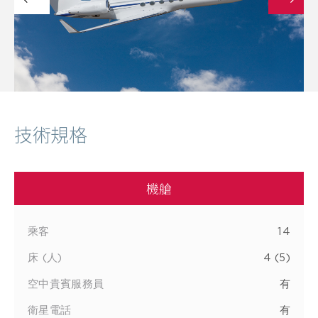
技術規格
機艙
乘客
14
床 (人)
4 (5)
空中貴賓服務員
有
衛星電話
有