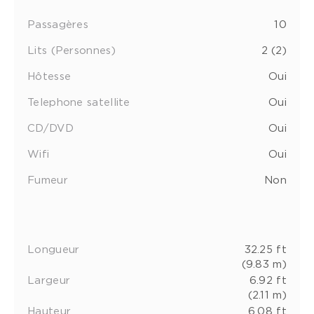
Passagères
10
Lits (Personnes)
2 (2)
Hôtesse
Oui
Telephone satellite
Oui
CD/DVD
Oui
Wifi
Oui
Fumeur
Non
Longueur
32.25 ft
(9.83 m)
Largeur
6.92 ft
(2.11 m)
Hauteur
6.08 ft